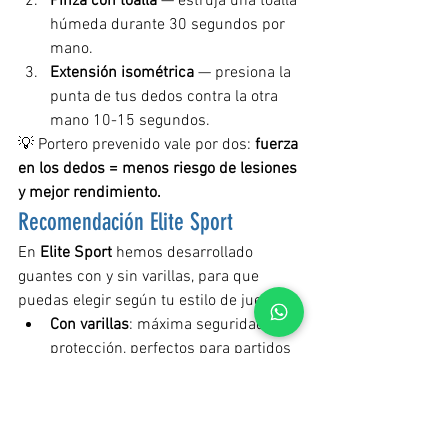
Pinza con toalla
 — estruja una toalla 
húmeda durante 30 segundos por 
mano.
Extensión isométrica
 — presiona la 
punta de tus dedos contra la otra 
mano 10-15 segundos.
💡 Portero prevenido vale por dos: 
fuerza 
en los dedos = menos riesgo de lesiones 
y mejor rendimiento.
Recomendación Elite Sport
En 
Elite Sport
 hemos desarrollado 
guantes con y sin varillas, para que 
puedas elegir según tu estilo de juego:
Con varillas
: máxima seguridad y 
protección, perfectos para partidos 
de alta intensidad.
Sin varillas
: movilidad total y tacto 
fino para porteros técnicos y 
agresivos.