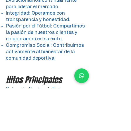
Evolucionamos continuamente
para liderar el mercado.
Integridad: Operamos con
transparencia y honestidad.
Pasión por el Fútbol: Compartimos
la pasión de nuestros clientes y
colaboramos en su éxito.
Compromiso Social: Contribuimos
activamente al bienestar de la
comunidad deportiva.
Hitos Principales
Selección Nacional: En la
actualidad, cuatro porteros de la
selección mexicana, Julio González,
Raúl Rangel, Fernando Tapia y Toño
Rodríguez, confían en Elite Sport.
Campeones de Liga MX 2023:
Nahuel Guzmán llevó nuestros