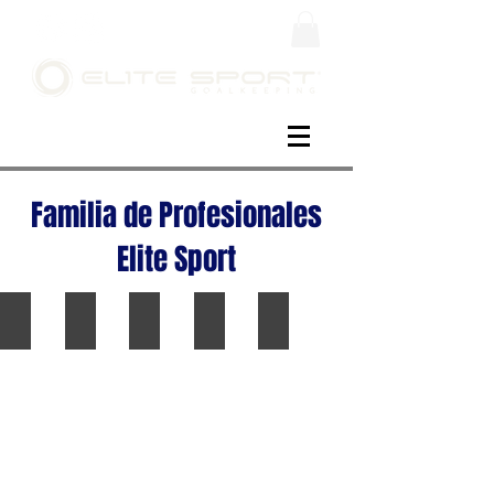
Familia de Profesionales
Elite Sport
Thibaut Courtois - Real Madrid
Nahuel Guzmán- Tigres
Raul Rangel - Chivas
Toño Rodríguez- Xolos
Fernando Tapia- Tigres