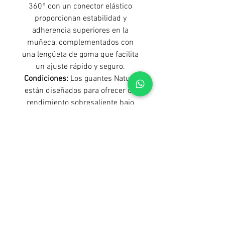
360° con un conector elástico
proporcionan estabilidad y
adherencia superiores en la
muñeca, complementados con
una lengüeta de goma que facilita
un ajuste rápido y seguro.
Condiciones:
Los guantes Natura
están diseñados para ofrecer un
rendimiento sobresaliente bajo
cualquier condición climática,
siendo especialmente efectivos en
el calor del verano gracias a la
tecnología AVM™ en los dedos.
Tamaños:
Disponibles en tallas del
5 al 11, los guantes Natura son
ideales para porteros que buscan
un guante versátil y confiable para
cualquier tipo de cancha.
Los guantes
Natura
son más que