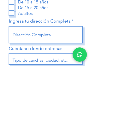
De 10 a 15 años
o
r
De 15 a 20 años
i
Adultos
o
Ingresa tu dirección Completa
Cuéntano donde entrenas
Unas palabras sobre ti
Academias Elite Sport
Redes sociales
Enviar solicitud