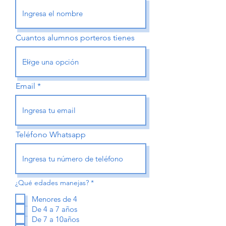
Cuantos alumnos porteros tienes
Email
Teléfono Whatsapp
O
¿Qué edades manejas?
*
b
l
Menores de 4
i
De 4 a 7 años
g
a
De 7 a 10años
t